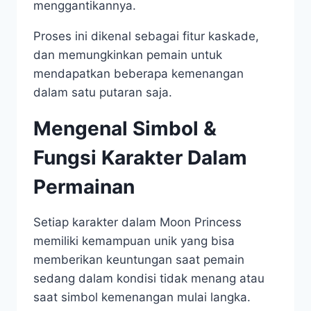
menggantikannya.
Proses ini dikenal sebagai fitur kaskade,
dan memungkinkan pemain untuk
mendapatkan beberapa kemenangan
dalam satu putaran saja.
Mengenal Simbol &
Fungsi Karakter Dalam
Permainan
Setiap karakter dalam Moon Princess
memiliki kemampuan unik yang bisa
memberikan keuntungan saat pemain
sedang dalam kondisi tidak menang atau
saat simbol kemenangan mulai langka.