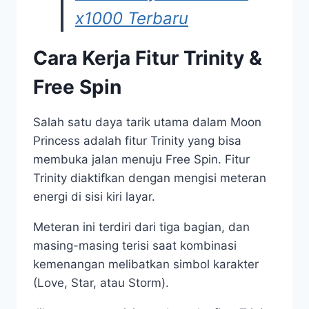
x1000 Terbaru
Cara Kerja Fitur Trinity &
Free Spin
Salah satu daya tarik utama dalam Moon
Princess adalah fitur Trinity yang bisa
membuka jalan menuju Free Spin. Fitur
Trinity diaktifkan dengan mengisi meteran
energi di sisi kiri layar.
Meteran ini terdiri dari tiga bagian, dan
masing-masing terisi saat kombinasi
kemenangan melibatkan simbol karakter
(Love, Star, atau Storm).