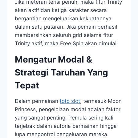
Jika meteran terisi penuh, maka fitur Trinity
akan aktif dan ketiga karakter secara
bergantian mengeluarkan kekuatannya
dalam satu putaran. Jika pemain berhasil
membersihkan seluruh grid selama fitur
Trinity aktif, maka Free Spin akan dimulai.
Mengatur Modal &
Strategi Taruhan Yang
Tepat
Dalam permainan
toto slot
, termasuk Moon
Princess, pengelolaan modal adalah faktor
yang sangat penting. Pemula sering kali
terjebak dalam euforia permainan hingga
lupa mengontrol pengeluaran mereka.