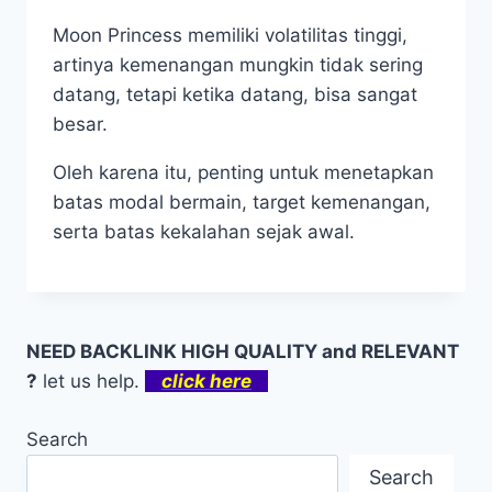
Moon Princess memiliki volatilitas tinggi,
artinya kemenangan mungkin tidak sering
datang, tetapi ketika datang, bisa sangat
besar.
Oleh karena itu, penting untuk menetapkan
batas modal bermain, target kemenangan,
serta batas kekalahan sejak awal.
NEED BACKLINK HIGH QUALITY and RELEVANT
?
let us help.
click here
Search
Search