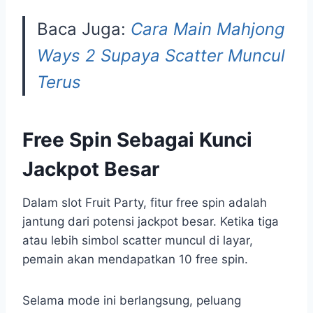
Baca Juga:
Cara Main Mahjong
Ways 2 Supaya Scatter Muncul
Terus
Free Spin Sebagai Kunci
Jackpot Besar
Dalam slot Fruit Party, fitur free spin adalah
jantung dari potensi jackpot besar. Ketika tiga
atau lebih simbol scatter muncul di layar,
pemain akan mendapatkan 10 free spin.
Selama mode ini berlangsung, peluang