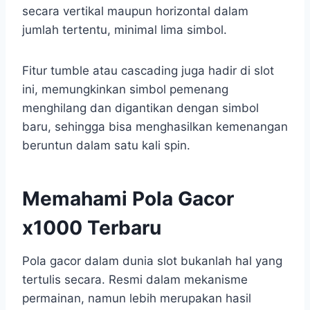
secara vertikal maupun horizontal dalam
jumlah tertentu, minimal lima simbol.
Fitur tumble atau cascading juga hadir di slot
ini, memungkinkan simbol pemenang
menghilang dan digantikan dengan simbol
baru, sehingga bisa menghasilkan kemenangan
beruntun dalam satu kali spin.
Memahami Pola Gacor
x1000 Terbaru
Pola gacor dalam dunia slot bukanlah hal yang
tertulis secara. Resmi dalam mekanisme
permainan, namun lebih merupakan hasil