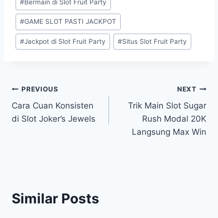
#
Bermain di Slot Fruit Party
Tags:
#
GAME SLOT PASTI JACKPOT
#
Jackpot di Slot Fruit Party
#
Situs Slot Fruit Party
Post
PREVIOUS
NEXT
Cara Cuan Konsisten
Trik Main Slot Sugar
navigation
di Slot Joker’s Jewels
Rush Modal 20K
Langsung Max Win
Similar Posts