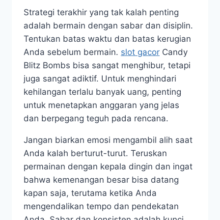
Strategi terakhir yang tak kalah penting
adalah bermain dengan sabar dan disiplin.
Tentukan batas waktu dan batas kerugian
Anda sebelum bermain.
slot gacor
Candy
Blitz Bombs bisa sangat menghibur, tetapi
juga sangat adiktif. Untuk menghindari
kehilangan terlalu banyak uang, penting
untuk menetapkan anggaran yang jelas
dan berpegang teguh pada rencana.
Jangan biarkan emosi mengambil alih saat
Anda kalah berturut-turut. Teruskan
permainan dengan kepala dingin dan ingat
bahwa kemenangan besar bisa datang
kapan saja, terutama ketika Anda
mengendalikan tempo dan pendekatan
Anda. Sabar dan konsisten adalah kunci