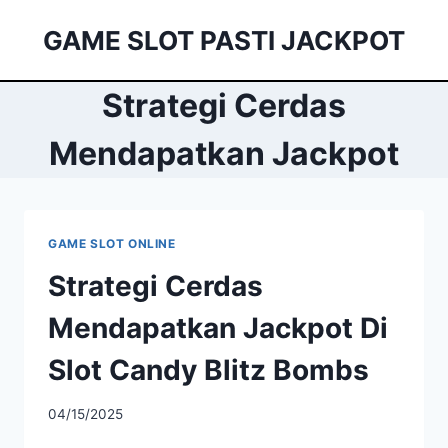
Skip
GAME SLOT PASTI JACKPOT
to
content
Strategi Cerdas
Mendapatkan Jackpot
GAME SLOT ONLINE
Strategi Cerdas
Mendapatkan Jackpot Di
Slot Candy Blitz Bombs
04/15/2025