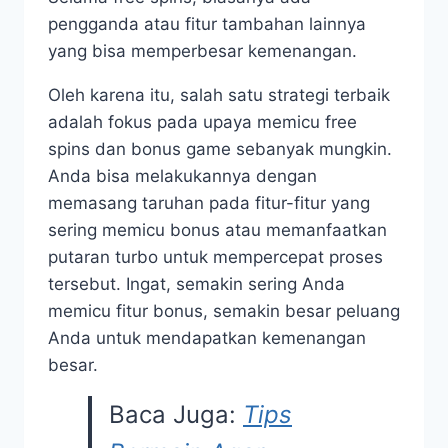
pengganda atau fitur tambahan lainnya
yang bisa memperbesar kemenangan.
Oleh karena itu, salah satu strategi terbaik
adalah fokus pada upaya memicu free
spins dan bonus game sebanyak mungkin.
Anda bisa melakukannya dengan
memasang taruhan pada fitur-fitur yang
sering memicu bonus atau memanfaatkan
putaran turbo untuk mempercepat proses
tersebut. Ingat, semakin sering Anda
memicu fitur bonus, semakin besar peluang
Anda untuk mendapatkan kemenangan
besar.
Baca Juga:
Tips