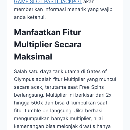
GAME SLOT PASTI JACKPOT
akan
memberikan informasi menarik yang wajib
anda ketahui.
Manfaatkan Fitur
Multiplier Secara
Maksimal
Salah satu daya tarik utama di Gates of
Olympus adalah fitur Multiplier yang muncul
secara acak, terutama saat Free Spins
berlangsung. Multiplier ini berkisar dari 2x
hingga 500x dan bisa dikumpulkan saat
fitur tumble berlangsung. Jika berhasil
mengumpulkan banyak multiplier, nilai
kemenangan bisa melonjak drastis hanya