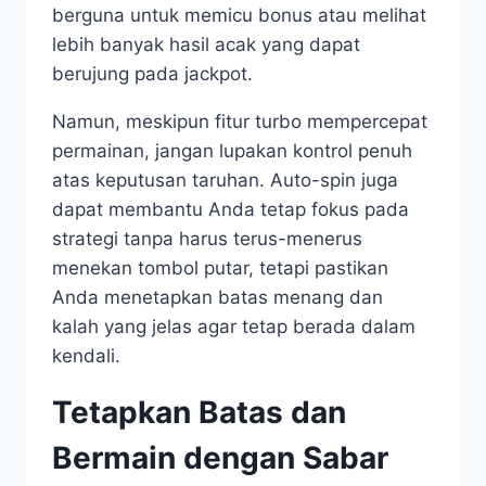
berguna untuk memicu bonus atau melihat
lebih banyak hasil acak yang dapat
berujung pada jackpot.
Namun, meskipun fitur turbo mempercepat
permainan, jangan lupakan kontrol penuh
atas keputusan taruhan. Auto-spin juga
dapat membantu Anda tetap fokus pada
strategi tanpa harus terus-menerus
menekan tombol putar, tetapi pastikan
Anda menetapkan batas menang dan
kalah yang jelas agar tetap berada dalam
kendali.
Tetapkan Batas dan
Bermain dengan Sabar