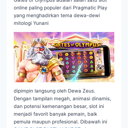
online paling populer dari Pragmatic Play
yang menghadirkan tema dewa-dewi
mitologi Yunani
dipimpin langsung oleh Dewa Zeus.
Dengan tampilan megah, animasi dinamis,
dan potensi kemenangan besar, slot ini
menjadi favorit banyak pemain, baik
pemula maupun profesional. Dibawah ini