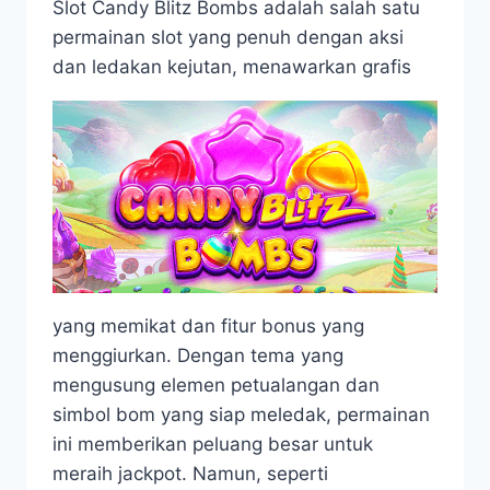
Slot Candy Blitz Bombs adalah salah satu
permainan slot yang penuh dengan aksi
dan ledakan kejutan, menawarkan grafis
yang memikat dan fitur bonus yang
menggiurkan. Dengan tema yang
mengusung elemen petualangan dan
simbol bom yang siap meledak, permainan
ini memberikan peluang besar untuk
meraih jackpot. Namun, seperti