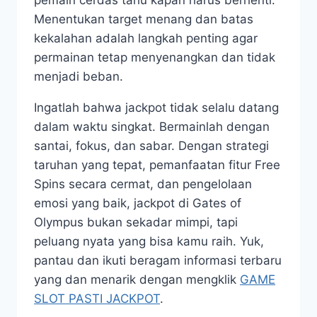
Menentukan target menang dan batas
kekalahan adalah langkah penting agar
permainan tetap menyenangkan dan tidak
menjadi beban.
Ingatlah bahwa jackpot tidak selalu datang
dalam waktu singkat. Bermainlah dengan
santai, fokus, dan sabar. Dengan strategi
taruhan yang tepat, pemanfaatan fitur Free
Spins secara cermat, dan pengelolaan
emosi yang baik, jackpot di Gates of
Olympus bukan sekadar mimpi, tapi
peluang nyata yang bisa kamu raih. Yuk,
pantau dan ikuti beragam informasi terbaru
yang dan menarik dengan mengklik
GAME
SLOT PASTI JACKPOT
.