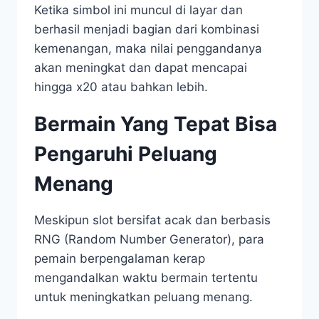
Ketika simbol ini muncul di layar dan
berhasil menjadi bagian dari kombinasi
kemenangan, maka nilai penggandanya
akan meningkat dan dapat mencapai
hingga x20 atau bahkan lebih.
Bermain Yang Tepat Bisa
Pengaruhi Peluang
Menang
Meskipun slot bersifat acak dan berbasis
RNG (Random Number Generator), para
pemain berpengalaman kerap
mengandalkan waktu bermain tertentu
untuk meningkatkan peluang menang.