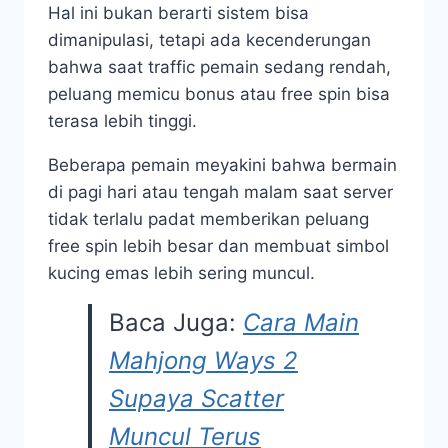
Hal ini bukan berarti sistem bisa
dimanipulasi, tetapi ada kecenderungan
bahwa saat traffic pemain sedang rendah,
peluang memicu bonus atau free spin bisa
terasa lebih tinggi.
Beberapa pemain meyakini bahwa bermain
di pagi hari atau tengah malam saat server
tidak terlalu padat memberikan peluang
free spin lebih besar dan membuat simbol
kucing emas lebih sering muncul.
Baca Juga:
Cara Main
Mahjong Ways 2
Supaya Scatter
Muncul Terus