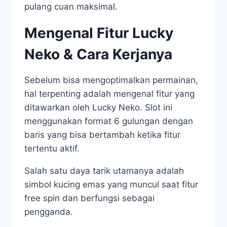
pulang cuan maksimal.
Mengenal Fitur Lucky
Neko & Cara Kerjanya
Sebelum bisa mengoptimalkan permainan,
hal terpenting adalah mengenal fitur yang
ditawarkan oleh Lucky Neko. Slot ini
menggunakan format 6 gulungan dengan
baris yang bisa bertambah ketika fitur
tertentu aktif.
Salah satu daya tarik utamanya adalah
simbol kucing emas yang muncul saat fitur
free spin dan berfungsi sebagai
pengganda.