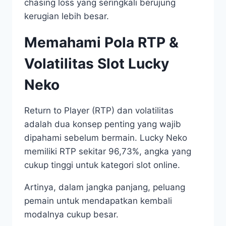
chasing loss yang seringkali berujung
kerugian lebih besar.
Memahami Pola RTP &
Volatilitas Slot Lucky
Neko
Return to Player (RTP) dan volatilitas
adalah dua konsep penting yang wajib
dipahami sebelum bermain. Lucky Neko
memiliki RTP sekitar 96,73%, angka yang
cukup tinggi untuk kategori slot online.
Artinya, dalam jangka panjang, peluang
pemain untuk mendapatkan kembali
modalnya cukup besar.