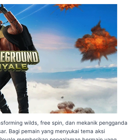
ansforming wilds, free spin, dan mekanik pengganda
. Bagi pemain yang menyukai tema aksi
nd Royale memberikan pengalaman bermain yang