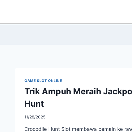
Skip
to
content
GAME SLOT ONLINE
Trik Ampuh Meraih Jackpo
Hunt
11/28/2025
Crocodile Hunt Slot membawa pemain ke ra