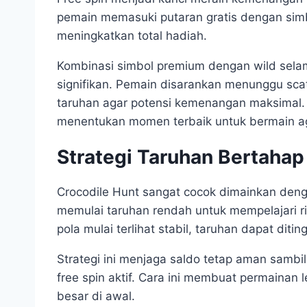
pemain memasuki putaran gratis dengan si
meningkatkan total hadiah.
Kombinasi simbol premium dengan wild sela
signifikan. Pemain disarankan menunggu sca
taruhan agar potensi kemenangan maksimal
menentukan momen terbaik untuk bermain ag
Strategi Taruhan Bertahap
Crocodile Hunt sangat cocok dimainkan deng
memulai taruhan rendah untuk mempelajari ri
pola mulai terlihat stabil, taruhan dapat ditin
Strategi ini menjaga saldo tetap aman sambi
free spin aktif. Cara ini membuat permainan l
besar di awal.