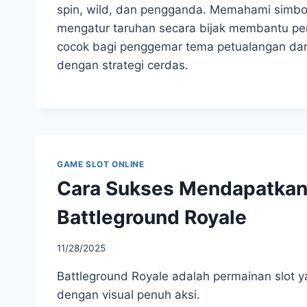
spin, wild, dan pengganda. Memahami simbo
mengatur taruhan secara bijak membantu pe
cocok bagi penggemar tema petualangan dan
dengan strategi cerdas.
GAME SLOT ONLINE
Cara Sukses Mendapatkan 
Battleground Royale
11/28/2025
Battleground Royale adalah permainan slot 
dengan visual penuh aksi.