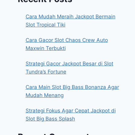
Cara Mudah Meraih Jackpot Bermain
Slot Tropical Tiki
Cara Gacor Slot Chaos Crew Auto
Maxwin Terbukti
Strategi Gacor Jackpot Besar di Slot
Tundra’s Fortune
Cara Main Slot Big Bass Bonanza Agar
Mudah Menang
Strategi Fokus Agar Cepat Jackpot di
Slot Big Bass Splash