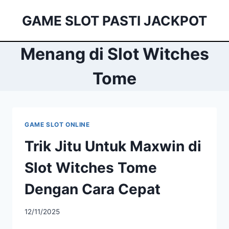
Skip
GAME SLOT PASTI JACKPOT
to
content
Menang di Slot Witches
Tome
GAME SLOT ONLINE
Trik Jitu Untuk Maxwin di
Slot Witches Tome
Dengan Cara Cepat
12/11/2025