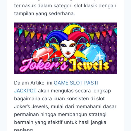
termasuk dalam kategori slot klasik dengan
tampilan yang sederhana.
Dalam Artikel ini
GAME SLOT PASTI
JACKPOT
akan mengulas secara lengkap
bagaimana cara cuan konsisten di slot
Joker’s Jewels, mulai dari memahami dasar
permainan hingga membangun strategi
bermain yang efektif untuk hasil jangka
panjang.