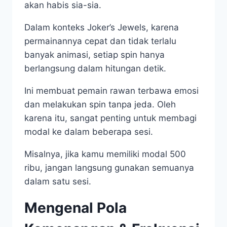
akan habis sia-sia.
Dalam konteks Joker’s Jewels, karena
permainannya cepat dan tidak terlalu
banyak animasi, setiap spin hanya
berlangsung dalam hitungan detik.
Ini membuat pemain rawan terbawa emosi
dan melakukan spin tanpa jeda. Oleh
karena itu, sangat penting untuk membagi
modal ke dalam beberapa sesi.
Misalnya, jika kamu memiliki modal 500
ribu, jangan langsung gunakan semuanya
dalam satu sesi.
Mengenal Pola