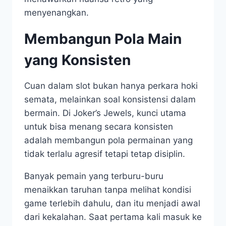
menyenangkan.
Membangun Pola Main
yang Konsisten
Cuan dalam slot bukan hanya perkara hoki
semata, melainkan soal konsistensi dalam
bermain. Di Joker’s Jewels, kunci utama
untuk bisa menang secara konsisten
adalah membangun pola permainan yang
tidak terlalu agresif tetapi tetap disiplin.
Banyak pemain yang terburu-buru
menaikkan taruhan tanpa melihat kondisi
game terlebih dahulu, dan itu menjadi awal
dari kekalahan. Saat pertama kali masuk ke