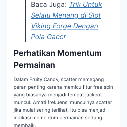
Baca Juga:
Trik Untuk
Selalu Menang di Slot
Viking Forge Dengan
Pola Gacor
Perhatikan Momentum
Permainan
Dalam Fruity Candy, scatter memegang
peran penting karena memicu fitur free spin
yang biasanya menjadi tempat jackpot
muncul. Amati frekuensi munculnya scatter
jika mulai sering terlihat, itu bisa menjadi
indikasi momentum permainan sedang
membaik.