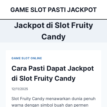
Skip
GAME SLOT PASTI JACKPOT
to
content
Jackpot di Slot Fruity
Candy
GAME SLOT ONLINE
Cara Pasti Dapat Jackpot
di Slot Fruity Candy
12/11/2025
Slot Fruity Candy menawarkan dunia penuh
warna dengan simbol buah dan permen