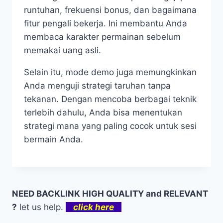
runtuhan, frekuensi bonus, dan bagaimana
fitur pengali bekerja. Ini membantu Anda
membaca karakter permainan sebelum
memakai uang asli.
Selain itu, mode demo juga memungkinkan
Anda menguji strategi taruhan tanpa
tekanan. Dengan mencoba berbagai teknik
terlebih dahulu, Anda bisa menentukan
strategi mana yang paling cocok untuk sesi
bermain Anda.
NEED BACKLINK HIGH QUALITY and RELEVANT
?
let us help.
click here