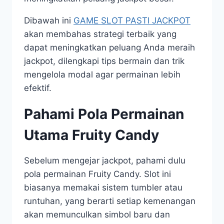
Dibawah ini
GAME SLOT PASTI JACKPOT
akan membahas strategi terbaik yang
dapat meningkatkan peluang Anda meraih
jackpot, dilengkapi tips bermain dan trik
mengelola modal agar permainan lebih
efektif.
Pahami Pola Permainan
Utama Fruity Candy
Sebelum mengejar jackpot, pahami dulu
pola permainan Fruity Candy. Slot ini
biasanya memakai sistem tumbler atau
runtuhan, yang berarti setiap kemenangan
akan memunculkan simbol baru dan