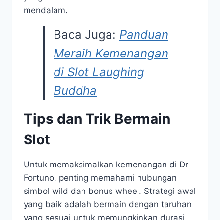
mendalam.
Baca Juga:
Panduan
Meraih Kemenangan
di Slot Laughing
Buddha
Tips dan Trik Bermain
Slot
Untuk memaksimalkan kemenangan di Dr
Fortuno, penting memahami hubungan
simbol wild dan bonus wheel. Strategi awal
yang baik adalah bermain dengan taruhan
yang sesuai untuk memungkinkan durasi