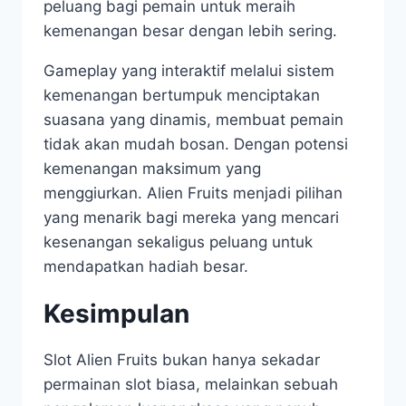
peluang bagi pemain untuk meraih
kemenangan besar dengan lebih sering.
Gameplay yang interaktif melalui sistem
kemenangan bertumpuk menciptakan
suasana yang dinamis, membuat pemain
tidak akan mudah bosan. Dengan potensi
kemenangan maksimum yang
menggiurkan. Alien Fruits menjadi pilihan
yang menarik bagi mereka yang mencari
kesenangan sekaligus peluang untuk
mendapatkan hadiah besar.
Kesimpulan
Slot Alien Fruits bukan hanya sekadar
permainan slot biasa, melainkan sebuah