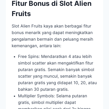
Fitur Bonus di Slot Alien
Fruits
Slot Alien Fruits kaya akan berbagai fitur
bonus menarik yang dapat meningkatkan
pengalaman bermain dan peluang meraih
kemenangan, antara lain:
Free Spins: Mendaratkan 4 atau lebih
simbol scatter akan mengaktifkan fitur
putaran gratis. Semakin banyak simbol
scatter yang muncul, semakin banyak
putaran gratis yang didapat 10, 20, atau
bahkan 30 putaran gratis.
Multiplier Symbols: Selama putaran
gratis, simbol multiplier dapat