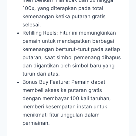
memberikan nilai acak dari 2x hingga
100x, yang diterapkan pada total
kemenangan ketika putaran gratis
selesai.
Refilling Reels: Fitur ini memungkinkan
pemain untuk mendapatkan berbagai
kemenangan berturut-turut pada setiap
putaran, saat simbol pemenang dihapus
dan digantikan oleh simbol baru yang
turun dari atas.
Bonus Buy Feature: Pemain dapat
membeli akses ke putaran gratis
dengan membayar 100 kali taruhan,
memberi kesempatan instan untuk
menikmati fitur unggulan dalam
permainan.