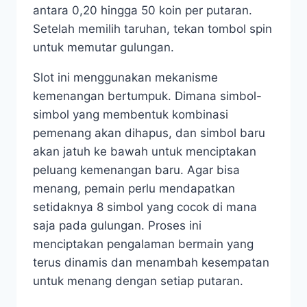
antara 0,20 hingga 50 koin per putaran.
Setelah memilih taruhan, tekan tombol spin
untuk memutar gulungan.
Slot ini menggunakan mekanisme
kemenangan bertumpuk. Dimana simbol-
simbol yang membentuk kombinasi
pemenang akan dihapus, dan simbol baru
akan jatuh ke bawah untuk menciptakan
peluang kemenangan baru. Agar bisa
menang, pemain perlu mendapatkan
setidaknya 8 simbol yang cocok di mana
saja pada gulungan. Proses ini
menciptakan pengalaman bermain yang
terus dinamis dan menambah kesempatan
untuk menang dengan setiap putaran.