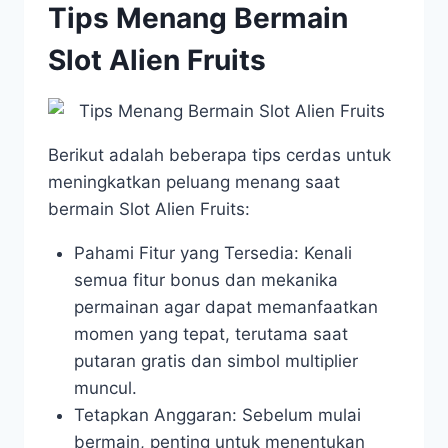
Tips Menang Bermain
Slot Alien Fruits
Berikut adalah beberapa tips cerdas untuk
meningkatkan peluang menang saat
bermain Slot Alien Fruits:
Pahami Fitur yang Tersedia: Kenali
semua fitur bonus dan mekanika
permainan agar dapat memanfaatkan
momen yang tepat, terutama saat
putaran gratis dan simbol multiplier
muncul.
Tetapkan Anggaran: Sebelum mulai
bermain, penting untuk menentukan