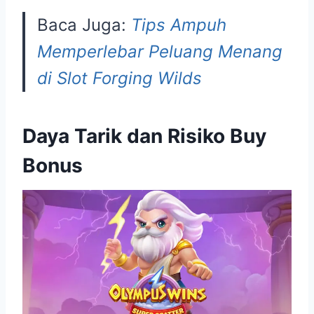
Baca Juga:
Tips Ampuh
Memperlebar Peluang Menang
di Slot Forging Wilds
Daya Tarik dan Risiko Buy
Bonus