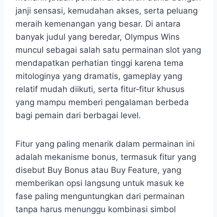
janji sensasi, kemudahan akses, serta peluang
meraih kemenangan yang besar. Di antara
banyak judul yang beredar, Olympus Wins
muncul sebagai salah satu permainan slot yang
mendapatkan perhatian tinggi karena tema
mitologinya yang dramatis, gameplay yang
relatif mudah diikuti, serta fitur‑fitur khusus
yang mampu memberi pengalaman berbeda
bagi pemain dari berbagai level.
Fitur yang paling menarik dalam permainan ini
adalah mekanisme bonus, termasuk fitur yang
disebut Buy Bonus atau Buy Feature, yang
memberikan opsi langsung untuk masuk ke
fase paling menguntungkan dari permainan
tanpa harus menunggu kombinasi simbol