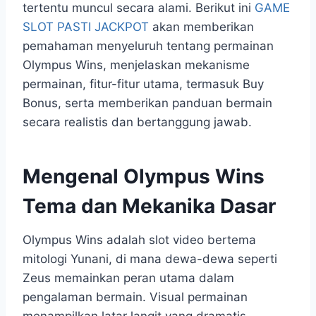
tertentu muncul secara alami. Berikut ini
GAME
SLOT PASTI JACKPOT
akan memberikan
pemahaman menyeluruh tentang permainan
Olympus Wins, menjelaskan mekanisme
permainan, fitur-fitur utama, termasuk Buy
Bonus, serta memberikan panduan bermain
secara realistis dan bertanggung jawab.
Mengenal Olympus Wins
Tema dan Mekanika Dasar
Olympus Wins adalah slot video bertema
mitologi Yunani, di mana dewa-dewa seperti
Zeus memainkan peran utama dalam
pengalaman bermain. Visual permainan