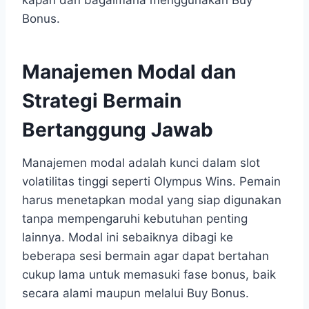
kapan dan bagaimana menggunakan Buy
Bonus.
Manajemen Modal dan
Strategi Bermain
Bertanggung Jawab
Manajemen modal adalah kunci dalam slot
volatilitas tinggi seperti Olympus Wins. Pemain
harus menetapkan modal yang siap digunakan
tanpa mempengaruhi kebutuhan penting
lainnya. Modal ini sebaiknya dibagi ke
beberapa sesi bermain agar dapat bertahan
cukup lama untuk memasuki fase bonus, baik
secara alami maupun melalui Buy Bonus.