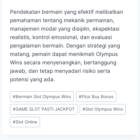
Pendekatan bermain yang efektif melibatkan
pemahaman tentang mekanik permainan,
manajemen modal yang disiplin, ekspektasi
realistis, kontrol emosional, dan evaluasi
pengalaman bermain. Dengan strategi yang
matang, pemain dapat menikmati Olympus
Wins secara menyenangkan, bertanggung
jawab, dan tetap menyadari risiko serta
potensi yang ada.
Post
#
Bermain Slot Olympus Wins
#
Fitur Buy Bonus
Tags:
#
GAME SLOT PASTI JACKPOT
#
Slot Olympus Wins
#
Slot Online