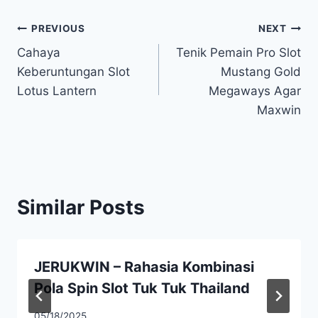
Post
PREVIOUS
NEXT
Cahaya
Tenik Pemain Pro Slot
navigation
Keberuntungan Slot
Mustang Gold
Lotus Lantern
Megaways Agar
Maxwin
Similar Posts
JERUKWIN – Rahasia Kombinasi
Pola Spin Slot Tuk Tuk Thailand
05/18/2025