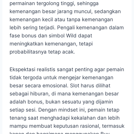
permainan tergolong tinggi, sehingga
kemenangan besar jarang muncul, sedangkan
kemenangan kecil atau tanpa kemenangan
lebih sering terjadi. Pengali kemenangan dalam
fase bonus dan simbol Wild dapat
meningkatkan kemenangan, tetapi
probabilitasnya tetap acak.
Ekspektasi realistis sangat penting agar pemain
tidak tergoda untuk mengejar kemenangan
besar secara emosional. Slot harus dilihat
sebagai hiburan, di mana kemenangan besar
adalah bonus, bukan sesuatu yang dijamin
setiap sesi. Dengan mindset ini, pemain tetap
tenang saat menghadapi kekalahan dan lebih
mampu membuat keputusan rasional, termasuk