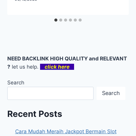
NEED BACKLINK HIGH QUALITY and RELEVANT
?
let us help.
click here
Search
Search
Recent Posts
Cara Mudah Meraih Jackpot Bermain Slot